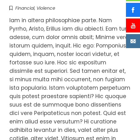
Financial
,
Violence
Iam in altera philosophiae parte. Nam
Pyrrho, Aristo, Erillus iam diu abiecti. Eam tum
adesse, cum dolor omnis absit; Minime vero
istorum quidem, inquit. Hic ego: Pomponius
quidem, inquam, noster iocari videtur, et
fortasse suo iure. Hoc sic expositum
dissimile est superiori. Sed tamen enitar et,
si minus multa mihi occurrent, non fugiam
ista popularia. Istam voluptatem perpetuam
quis potest praestare sapienti? Hic quoque
suus est de summoque bono dissentiens
dici vere Peripateticus non potest. Quid est
enim aliud esse versutum? Hi curatione
adhibita levantur in dies, valet alter plus
cotidie, alter videt. Vitiosum est enim in