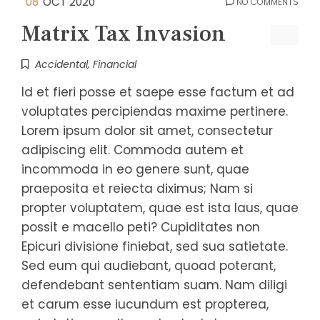
08
OCT 2020
NO COMMENTS
Matrix Tax Invasion
Accidental
,
Financial
Id et fieri posse et saepe esse factum et ad
voluptates percipiendas maxime pertinere.
Lorem ipsum dolor sit amet, consectetur
adipiscing elit. Commoda autem et
incommoda in eo genere sunt, quae
praeposita et reiecta diximus; Nam si
propter voluptatem, quae est ista laus, quae
possit e macello peti? Cupiditates non
Epicuri divisione finiebat, sed sua satietate.
Sed eum qui audiebant, quoad poterant,
defendebant sententiam suam. Nam diligi
et carum esse iucundum est propterea,