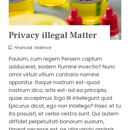
Privacy illegal Matter
Financial
,
Violence
Paulum, cum regem Persem captum
adduceret, eodem flumine invectio? Nunc
omni virtuti vitium contrario nomine
opponitur. Itaque nostrum est-quod
nostrum dico, artis est-ad ea principia,
quae accepimus. Ergo illi intellegunt quid
Epicurus dicat, ego non intellego? Haec et tu
ita posuisti, et verba vestra sunt. Qui autem
diffidet perpetuitati bonorum suorum,
timeat necesse est, ne aliquando amissis