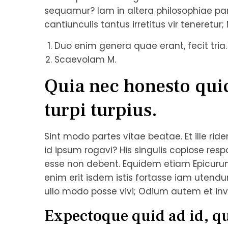
sequamur? Iam in altera philosophiae par
cantiunculis tantus irretitus vir teneretur
Duo enim genera quae erant, fecit tria.
Scaevolam M.
Quia nec honesto qui
turpi turpius.
Sint modo partes vitae beatae. Et ille ride
id ipsum rogavi? His singulis copiose res
esse non debent. Equidem etiam Epicurum
enim erit isdem istis fortasse iam utendu
ullo modo posse vivi; Odium autem et invi
Expectoque quid ad id, 