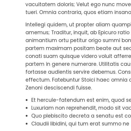
vacuitatem doloris; Velut ego nunc move
tueri. Omnia contraria, quos etiam insanos
Intellegi quidem, ut propter aliam quamp
amemus; Traditur, inquit, ab Epicuro ratio 
animantium ortu petitur origo summi boni.
partem maximam positam beate aut secus 
conati suam quisque videro voluit afferr
partem in genere numerare. Utilitatis ca
fortasse audientis servire debemus. Cons
effectum. Fatebuntur Stoici haec omnia
Zenoni desciscendi fuisse.
Et hercule-fatendum est enim, quod sen
Luxuriam non reprehendit, modo sit vacu
Quo plebiscito decreta a senatu est co
Claudii libidini, qui tum erat summo ne