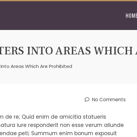
HOM
TERS INTO AREAS WHICH 
Into Areas Which Are Prohibited
No Comments
em de re; Quid enim de amicitia statueris
natura iure responderit non esse verum aliunde
 gerendae peti; Summum ením bonum exposuit