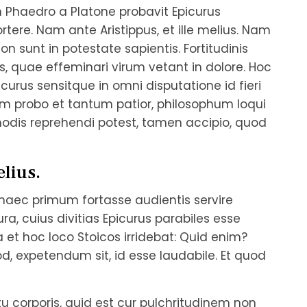
n Phaedro a Platone probavit Epicurus
ortere. Nam ante Aristippus, et ille melius. Nam
on sunt in potestate sapientis. Fortitudinis
quae effeminari virum vetant in dolore. Hoc
curus sensitque in omni disputatione id fieri
um probo et tantum patior, philosophum loqui
imodis reprehendi potest, tamen accipio, quod
elius.
 haec primum fortasse audientis servire
, cuius divitias Epicurus parabiles esse
ta et hoc loco Stoicos irridebat: Quid enim?
, expetendum sit, id esse laudabile. Et quod
tu corporis, quid est cur pulchritudinem non