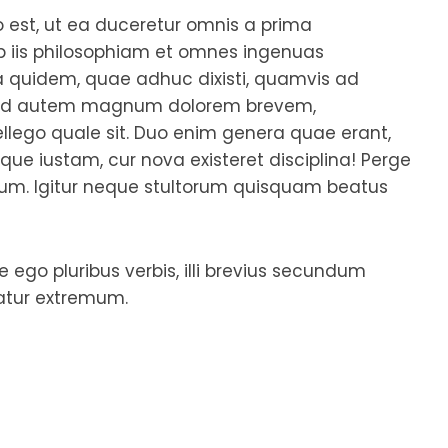
o est, ut ea duceretur omnis a prima
is philosophiam et omnes ingenuas
 ea quidem, quae adhuc dixisti, quamvis ad
Quod autem magnum dolorem brevem,
ellego quale sit. Duo enim genera quae erant,
ue iustam, cur nova existeret disciplina! Perge
simum. Igitur neque stultorum quisquam beatus
e ego pluribus verbis, illi brevius secundum
atur extremum.