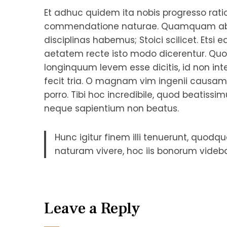
Et adhuc quidem ita nobis progresso rati
commendatione naturae. Quamquam ab i
disciplinas habemus; Stoici scilicet. Etsi
aetatem recte isto modo dicerentur. 
longinquum levem esse dicitis, id non int
fecit tria. O magnam vim ingenii causamq
porro. Tibi hoc incredibile, quod beatis
neque sapientium non beatus.
Hunc igitur finem illi tenuerunt, quodqu
naturam vivere, hoc iis bonorum videb
Leave a Reply