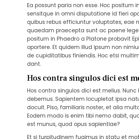
Ea possunt paria non esse. Hoc positum i
sensitque in omni disputatione id fieri op
quibus rebus efficiuntur voluptates, eae n
quaedam praecepta sunt ac paene leges, 
positum in Phaedro a Platone probavit Epi
oportere. Et quidem illud ipsum non nimi
de cupiditatibus finiendis. Hoc etsi mult
dant.
Hos contra singulos dici est m
Hos contra singulos dici est melius. Nunc
debemus. Sapientem locupletat ipsa natura
docuit. Piso, familiaris noster, et alia mul
Eodem modo is enim tibi nemo dabit, quod
est munus, quod opus sapientiae?
Et si turpitudinem fugimus in statu et mo