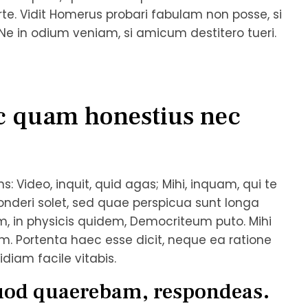
te. Vidit Homerus probari fabulam non posse, si
; Ne in odium veniam, si amicum destitero tueri.
c quam honestius nec
ns: Video, inquit, quid agas; Mihi, inquam, qui te
ponderi solet, sed quae perspicua sunt longa
, in physicis quidem, Democriteum puto. Mihi
m. Portenta haec esse dicit, neque ea ratione
diam facile vitabis.
quod quaerebam, respondeas.