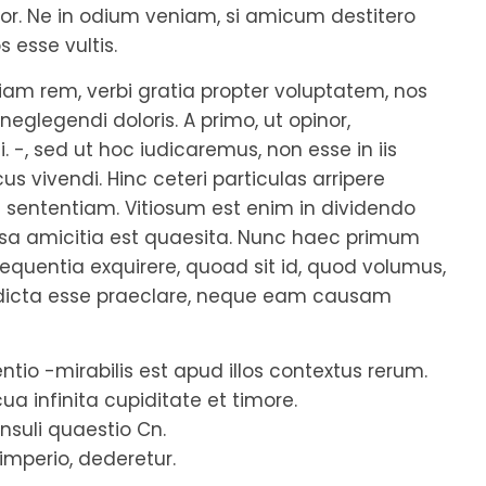
or. Ne in odium veniam, si amicum destitero
 esse vultis.
iam rem, verbi gratia propter voluptatem, nos
neglegendi doloris. A primo, ut opinor,
 -, sed ut hoc iudicaremus, non esse in iis
vivendi. Hinc ceteri particulas arripere
e sententiam. Vitiosum est enim in dividendo
usa amicitia est quaesita. Nunc haec primum
equentia exquirere, quoad sit id, quod volumus,
 dicta esse praeclare, neque eam causam
tio -mirabilis est apud illos contextus rerum.
a infinita cupiditate et timore.
nsuli quaestio Cn.
 imperio, dederetur.